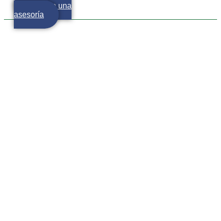
Agenda una
asesoría
Consubanco y Chedraui:
¿Cómo se relacionan?