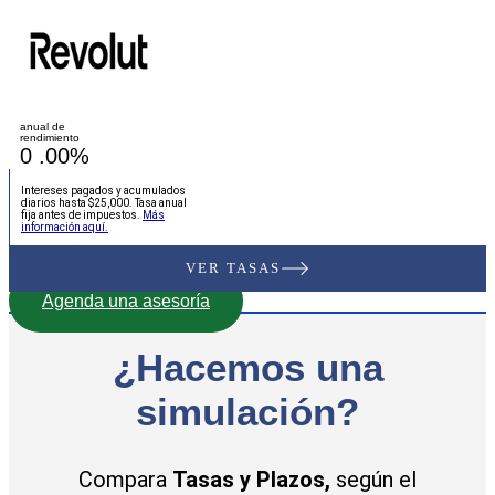
anual de
rendimiento
0
.00%
Intereses pagados y acumulados
diarios hasta $25,000. Tasa anual
fija antes de impuestos.
Más
información aquí.
VER TASAS
Agenda una asesoría
¿Hacemos una
simulación?
Compara
Tasas
y
Plazos,
según el