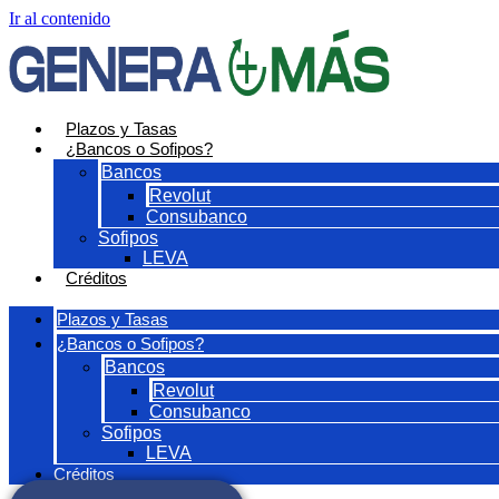
Ir al contenido
Plazos y Tasas
¿Bancos o Sofipos?
Bancos
Revolut
Consubanco
Sofipos
LEVA
Créditos
Plazos y Tasas
¿Bancos o Sofipos?
Bancos
Revolut
Consubanco
Sofipos
LEVA
Créditos