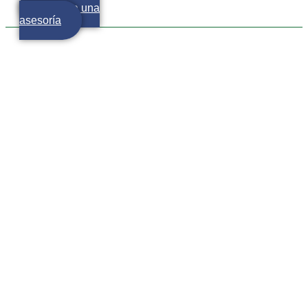
Agenda una
asesoría
Sector de algodón enfrenta
contrabando y caída de
producción