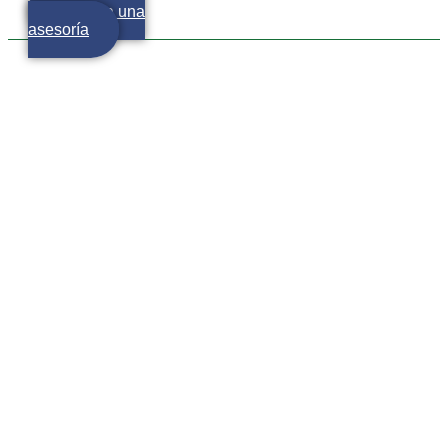
Agenda una
asesoría
SAT desmiente rumor
sobre cobro de impuestos
a ventas por catálogo