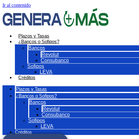
Ir al contenido
Plazos y Tasas
¿Bancos o Sofipos?
Bancos
Revolut
Consubanco
Sofipos
LEVA
Créditos
Plazos y Tasas
¿Bancos o Sofipos?
Bancos
Revolut
Consubanco
Sofipos
LEVA
Créditos