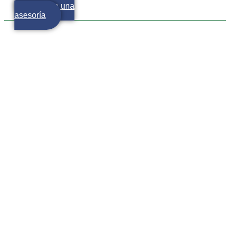
Agenda una
asesoría
México alcanza cifra
récord en 2021 en cuanto a
registro de empleos ante el
IMSS