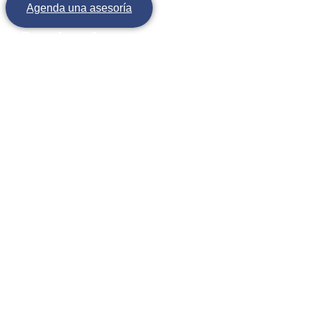
Agenda una asesoría
Condusef anuncia los mejores banco