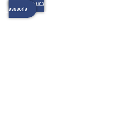
Agenda una
asesoría
Aún tenemos chance de
brincar