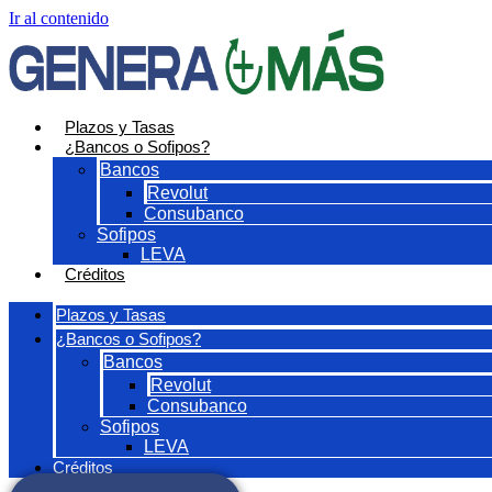
Ir al contenido
Plazos y Tasas
¿Bancos o Sofipos?
Bancos
Revolut
Consubanco
Sofipos
LEVA
Créditos
Plazos y Tasas
¿Bancos o Sofipos?
Bancos
Revolut
Consubanco
Sofipos
LEVA
Créditos