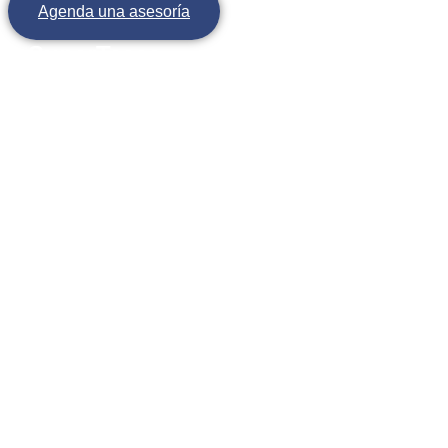
Agenda una asesoría
SuperTasas