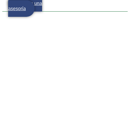
Agenda una
asesoría
Algunas palabras más para
tu glosario de inversión