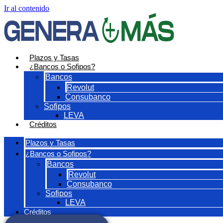
Ir al contenido
Plazos y Tasas
¿Bancos o Sofipos?
Bancos
Revolut
Consubanco
Sofipos
LEVA
Créditos
Plazos y Tasas
¿Bancos o Sofipos?
Bancos
Revolut
Consubanco
Sofipos
LEVA
Créditos