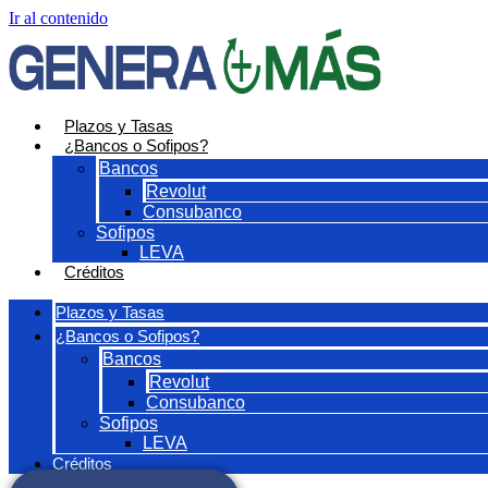
Ir al contenido
Plazos y Tasas
¿Bancos o Sofipos?
Bancos
Revolut
Consubanco
Sofipos
LEVA
Créditos
Plazos y Tasas
¿Bancos o Sofipos?
Bancos
Revolut
Consubanco
Sofipos
LEVA
Créditos