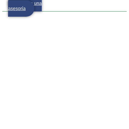
Agenda una
asesoría
Más consejos para ser un
crack del ahorro (porque
nunca son suficientes)