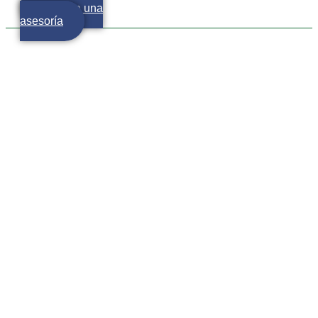
Agenda una
asesoría
¿Qué es el crowdfunding
de inversiones y cómo
aprovecharlo?